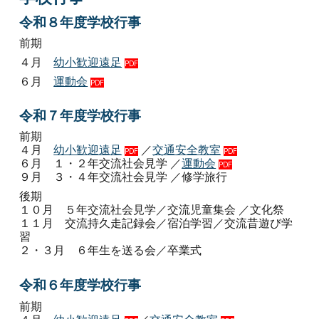
令和８年度学校行事
前期
４月
幼小歓迎遠足
PDF
６月
運動会
PDF
令和７年度学校行事
前期
４月
幼小歓迎遠足
／
交通安全教室
PDF
PDF
６月
１・２年交流社会見学
／
運動会
PDF
９月
３・４年交流社会見学
／
修学旅行
後期
１０月
５年交流社会見学
／
交流児童集会
／
文化祭
１１月
交流持久走記録会
／
宿泊学習
／
交流昔遊び学
習
２・３月
６年生を送る会
／卒業式
令和６年度学校行事
前期