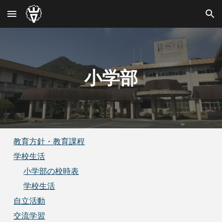
Skip to main content
Skip to navigation
小学部
教育方針・教育課程
学校生活
小学部の校時表
学校生活
自立活動
交流学習