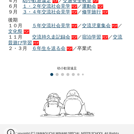
４月
幼小歓迎遠足
／
交通安全教室
PDF
PDF
６月
１・２年交流社会見学
／
運動会
PDF
PDF
９月
３・４年交流社会見学
／
修学旅行
PDF
PDF
後期
１０月
５年交流社会見学
／
交流児童集会
／
PDF
PDF
文化祭
PDF
１１月
交流持久走記録会
／
宿泊学習
／
交流
PDF
PDF
昔遊び学習
PDF
２・３月
６年生を送る会
／卒業式
PDF
幼小歓迎遠足
Copyright (C) YAMAGUCHI MINAMI SPECIAL NEEDS SCHOOL All Rights